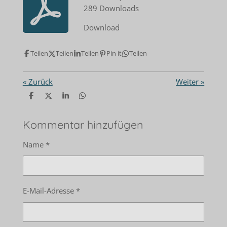
289 Downloads
Download
Teilen
Teilen
Teilen
Pin it
Teilen
«
Zurück
Weiter
»
T
T
T
T
e
e
e
e
i
i
i
i
l
l
l
l
Kommentar hinzufügen
e
e
e
e
n
n
n
n
Name *
E-Mail-Adresse *