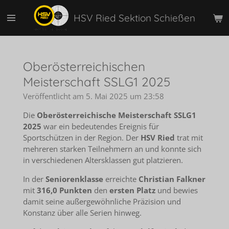
Zum
HSV Ried Sektion Schießen
Hauptinhalt
springen
Oberösterreichischen
Meisterschaft SSLG1 2025
Veröffentlicht am 5. Mai 2025 um 23:58
Die
Oberösterreichische Meisterschaft SSLG1
2025
war ein bedeutendes Ereignis für
Sportschützen in der Region. Der
HSV Ried
trat mit
mehreren starken Teilnehmern an und konnte sich
in verschiedenen Altersklassen gut platzieren.
In der
Seniorenklasse
erreichte
Christian Falkner
mit
316,0 Punkten
den
ersten Platz
und bewies
damit seine außergewöhnliche Präzision und
Konstanz über alle Serien hinweg.