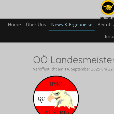
Zum
Hauptinhalt
springen
Home
Über Uns
News & Ergebnisse
Beitrit
Imp
OÖ Landesmeiste
Veröffentlicht am 14. September 2025 um 22