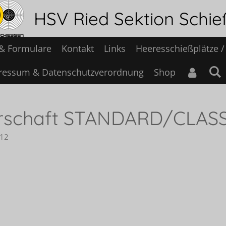
HSV Ried Sektion Schi
t & Formulare
Kontakt
Links
Heeresschießplätze /
ressum & Datenschutzverordnung
Shop
rschaft STANDARD/CLASS
:12