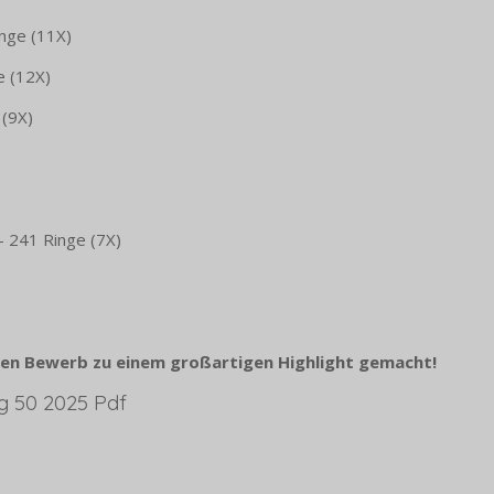
inge (11X)
e (12X)
 (9X)
– 241 Ringe (7X)
 den Bewerb zu einem großartigen Highlight gemacht!
g 50 2025 Pdf