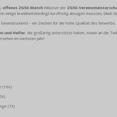
2. offenes ZG50-Match
inklusive der
ZG50-Vereinsmeistersch
 einige krankheitsbedingt kurzfristig absagen mussten, blieb d
 beeindruckend – ein Zeichen für die hohe Qualität des Bewerbs.
en und Helfer
, die großartig unterstützt haben, sowie an die Teiln
rsehen im nächsten Jahr!
e (16X)
0X)
inge (7X)