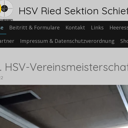
HSV Ried Sektion Schi
se
Beitritt & Formulare
Kontakt
Links
Heeress
artner
Impressum & Datenschutzverordnung
Sh
l. HSV-Vereinsmeisterscha
22