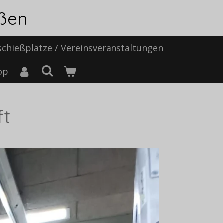
eßen
chießplätze / Vereinsveranstaltungen
op
ft