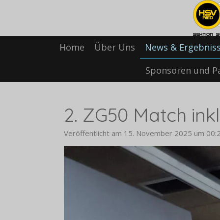
Zum
Hauptinhalt
springen
Home
Über Uns
News & Ergebnis
Sponsoren und P
2. ZG50 Match ink
Veröffentlicht am 15. November 2025 um 00: