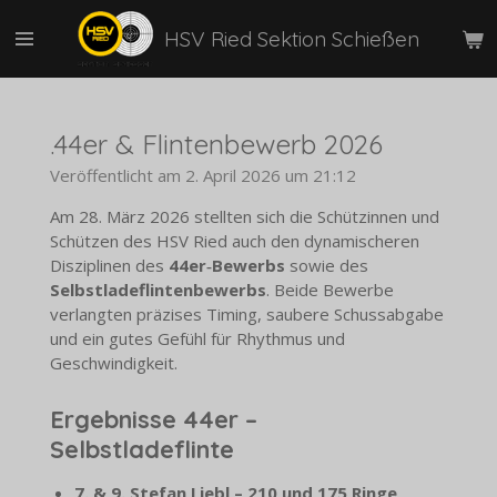
Zum
HSV Ried Sektion Schießen
Hauptinhalt
springen
.44er & Flintenbewerb 2026
Veröffentlicht am 2. April 2026 um 21:12
Am 28. März 2026
stellten sich die Schützinnen und
Schützen des HSV Ried auch den dynamischeren
Disziplinen des
44er‑Bewerbs
sowie des
Selbstladeflintenbewerbs
. Beide Bewerbe
verlangten präzises Timing, saubere Schussabgabe
und ein gutes Gefühl für Rhythmus und
Geschwindigkeit.
Ergebnisse 44er –
Selbstladeflinte
7. & 9. Stefan Liebl – 210 und 175 Ringe