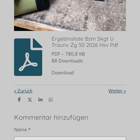
Ergebnisliste Bzm Skgt U
Traunv Zg 50 2026 Hsv Pdf
PDF – 780,8 KB
88 Downloads
Download
«
Zurück
Weiter
»
T
T
T
T
e
e
e
e
i
i
i
i
l
l
l
l
Kommentar hinzufügen
e
e
e
e
n
n
n
n
Name *