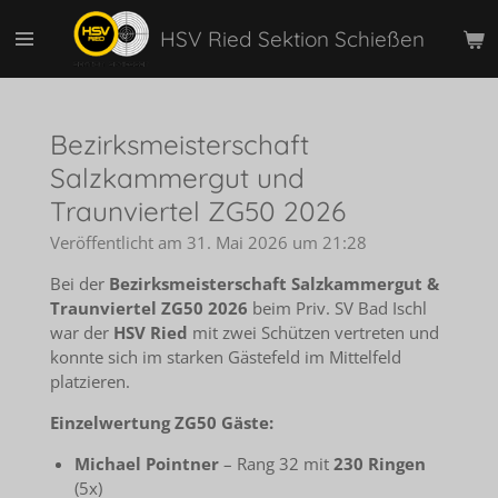
Zum
HSV Ried Sektion Schießen
Hauptinhalt
springen
Bezirksmeisterschaft
Salzkammergut und
Traunviertel ZG50 2026
Veröffentlicht am 31. Mai 2026 um 21:28
Bei der
Bezirksmeisterschaft Salzkammergut &
Traunviertel ZG50 2026
beim Priv. SV Bad Ischl
war der
HSV Ried
mit zwei Schützen vertreten und
konnte sich im starken Gästefeld im Mittelfeld
platzieren.
Einzelwertung ZG50 Gäste:
Michael Pointner
– Rang 32 mit
230 Ringen
(5x)