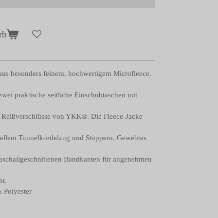
rb
aus besonders feinem, hochwertigem Microfleece.
ei praktische seitliche Einschubtaschen mit
 Reißverschlüsse von YKK®. Die Fleece-Jacke
onellem Tunnelkordelzug und Stoppern. Gewebtes
traschallgeschnittenen Bandkanten für angenehmen
ht.
% Polyester