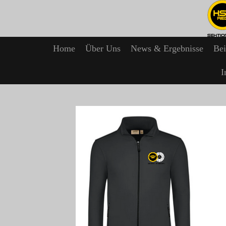
Zum
Hauptinhalt
springen
Home
Über Uns
News & Ergebnisse
Bei
I