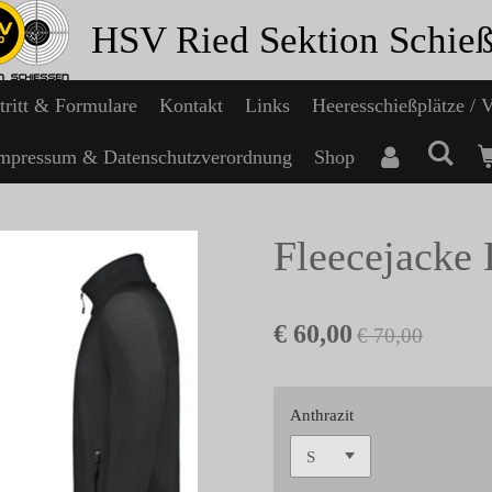
HSV Ried Sektion Schie
tritt & Formulare
Kontakt
Links
Heeresschießplätze / 
mpressum & Datenschutzverordnung
Shop
Fleecejacke
€ 60,00
€ 70,00
Anthrazit