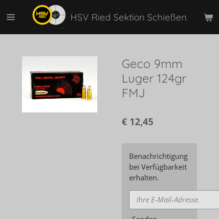
Zum
HSV Ried Sektion Schießen
Hauptinhalt
springen
Geco 9mm
Luger 124gr
FMJ
€ 12,45
Benachrichtigung
bei Verfügbarkeit
erhalten.
Senden